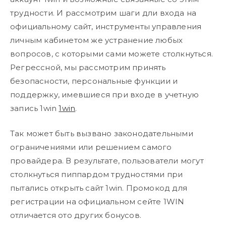
трудности. И рассмотрим шаги дли входа на
официальному сайт, инструменты управления
личным кабинетом же устранение любых
вопросов, с которыми сами можете столкнуться.
Регрессной, мы рассмотрим принять
безопасности, персональные функции и
поддержку, имевшиеся при входе в учетную
запись 1win
1win
.
Так может быть вызвано законодательными
ограничениями или решением самого
провайдера. В результате, пользователи могут
столкнуться пиппардом трудностями при
пытались открыть сайт 1win. Промокод для
регистрации на официальном сейте 1WIN
отличается ото других бонусов.