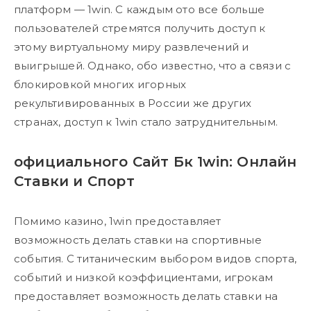
платформ — 1win. С каждым ото все больше
пользователей стремятся получить доступ к
этому виртуальному миру развлечений и
выигрышей. Однако, обо известно, что а связи с
блокировкой многих игорных
рекультивированных в России же других
странах, доступ к 1win стало затруднительным.
официального Сайт Бк 1win: Онлайн
Ставки и Спорт
Помимо казино, 1win предоставляет
возможность делать ставки на спортивные
события. С титаническим выбором видов спорта,
событий и низкой коэффициентами, игрокам
предоставляет возможность делать ставки на