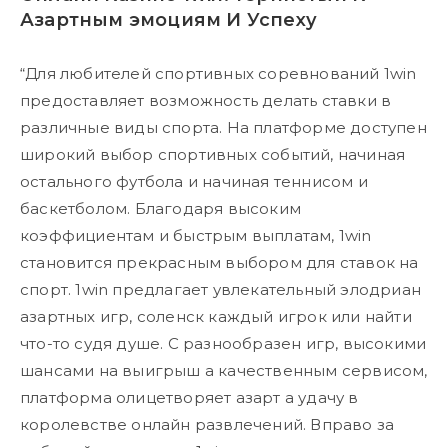
Азартным эмоциям И Успеху
“Для любителей спортивных соревнований 1win
предоставляет возможность делать ставки в
различные виды спорта. На платформе доступен
широкий выбор спортивных событий, начиная
остального футбола и начиная теннисом и
баскетболом. Благодаря высоким
коэффициентам и быстрым выплатам, 1win
становится прекрасным выбором для ставок на
спорт. 1win предлагает увлекательный элодриан
азартных игр, соленск каждый игрок или найти
что-то судя душе. С разнообразен игр, высокими
шансами на выигрыш а качественным сервисом,
платформа олицетворяет азарт а удачу в
королевстве онлайн развлечений. Вправо за