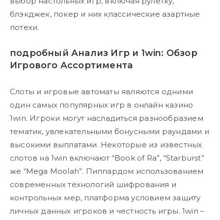
выбор настольных игр, включая рулетку,
блэкджек, покер и них классические азартные
потехи.
подробный Анализ Игр и 1win: Обзор
Игрового Ассортимента
Слоты и игровые автоматы являются одними
один самых популярных игр в онлайн казино
1win. Игроки могут насладиться разнообразием
тематик, увлекательными бонусными раундами и
высокими выплатами. Некоторые из известных
слотов на 1win включают “Book of Ra”, “Starburst”
же “Mega Moolah”. Пиппардом использованием
современных технологий шифрования и
контрольных мер, платформа условием защиту
личных данных игроков и честность игры. 1win –