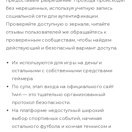
предоставьте разрешение. Прохода происходит
без нерешенных, используя учетную запись
социальной сети дли аутентификации.
Проверяйте доступную о зеркале, читайте
отзывы пользователей же обращайтесь к
проверенным сообществам, чтобы найдем
действующий и безопасный вариант доступа.
Их используются для игры на деньги
остальными с собственными средствами
геймера.
По сути, этап входа на официального сайт
1win — это тщательно организованный
протокол безопасности.
На платформе недоступный широкий
выбор спортивных событий, начиная
остального футбола и кончая теннисом и