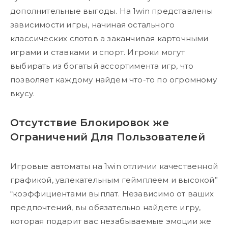
дополнительные выгоды. На 1win представлены
зависимости игры, начиная остального
классических слотов а заканчивая карточными
играми и ставками и спорт. Игроки могут
выбирать из богатый ассортимента игр, что
позволяет каждому найдем что-то по огромному
вкусу.
Отсутствие Блокировок же
Ограничений Для Пользователей
Игровые автоматы на 1win отличии качественной
графикой, увлекательным геймплеем и высокой”
“коэффициентами выплат. Независимо от ваших
предпочтений, вы обязательно найдете игру,
которая подарит вас незабываемые эмоции же