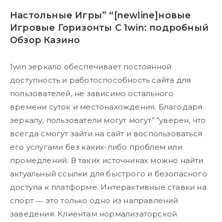
Настольные Игры” “[newline]новые
Игровые Горизонты С 1win: подробный
Обзор Казино
1win зеркало обеспечивает постоянной
доступность и работоспособность сайта для
пользователей, не зависимо остального
времени суток и местонахождения. Благодаря
зеркалу, пользователи могут могут” “уверен, что
всегда смогут зайти на сайт и воспользоваться
его услугами без каких-либо проблем или
промедлений. В таких источниках можно найти
актуальный ссылки для быстрого и безопасного
доступа к платформе. Интерактивные ставки на
спорт ― это только одно из направлений
заведения. Клиентам нормализаторской