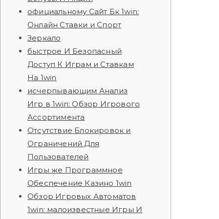
официальному Сайт Бк 1win:
Онлайн Ставки и Спорт
Зеркало
быстрое И Безопасный
Доступ К Играм и Ставкам
На 1win
исчерпывающим Анализ
Игр в 1win: Обзор Игрового
Ассортимента
Отсутствие Блокировок и
Ограничений Для
Пользователей
Игры же Программное
Обеспечение Казино 1win
Обзор Игровых Автоматов
1win: малоизвестные Игры И