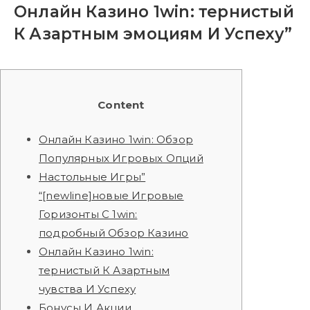
Онлайн Казино 1win: тернистый
К Азартным эмоциям И Успеху”
Content
Онлайн Казино 1win: Обзор
Популярных Игровых Опций
Настольные Игры”
“[newline]новые Игровые
Горизонты С 1win:
подробный Обзор Казино
Онлайн Казино 1win:
тернистый К Азартным
чувства И Успеху
Бонусы И Акции