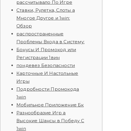
рассчитывало По Игре
Ставки, Рулетка, Слоты а
Многое Другое и 1win:
Обзор
распространенные
Проблемы Входа в Систему:
Бонусы И Промокод или
Регистрации 1вин
пондевез Безопасности
Карточные И Настольные
Игры
Подробности Промокода
1win
Мобильное Приложение Бк
Разнообразие Игр а
Высокие Шансы в Победу С
1win