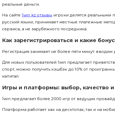
реальные деньги.
На сайте
1win kz отзывы
игроки делятся реальными п
русский языки, принимает местные платежные метод
сервиса, а не зарубежного посредника.
Как зарегистрироваться и какие бону
Регистрация занимает не более пяти минут: вводим 
Для новых пользователей 1win предлагает приветств
спорт, можно получить кэшбэк до 10% от проигранн
капитал.
Игры и платформы: выбор, качество 
1win предлагает более 2000 игр от ведущих провайде
Платформа работает как на десктопах, так и на моб