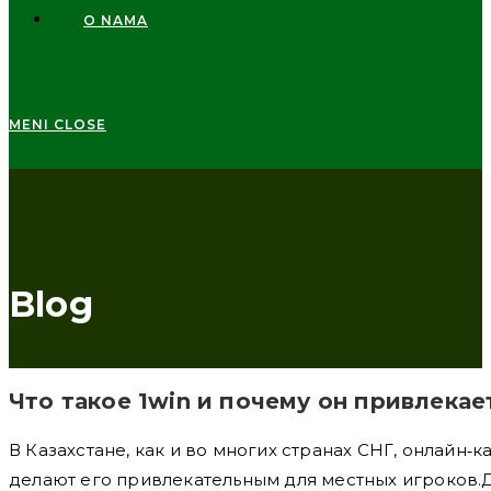
O NAMA
MENI
CLOSE
Blog
Что такое 1win и почему он привлекае
В Казахстане, как и во многих странах СНГ, онлайн
делают его привлекательным для местных игроков.Дл