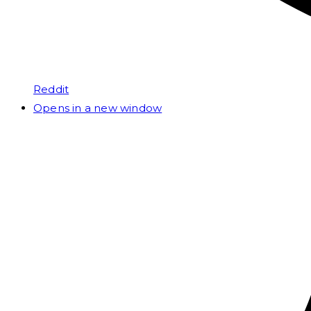
Reddit
Opens in a new window