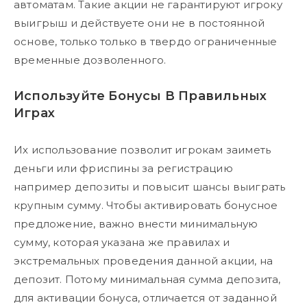
автоматам. Такие акции не гарантируют игроку
выигрыш и действуете они не в постоянной
основе, только только в твердо ограниченные
временные дозволенного.
Используйте Бонусы В Правильных
Играх
Их использование позволит игрокам заиметь
деньги или фриспины за регистрацию
например депозиты и повысит шансы выиграть
крупным сумму. Чтобы активировать бонусное
предложение, важно внести минимальную
сумму, которая указана же правилах и
экстремальных проведения данной акции, на
депозит. Потому минимальная сумма депозита,
для активации бонуса, отличается от заданной