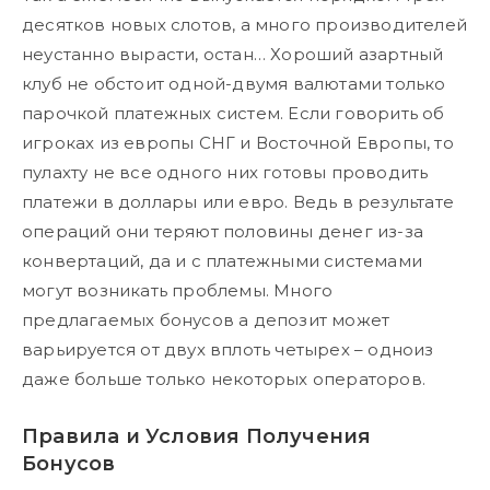
десятков новых слотов, а много производителей
неустанно вырасти, остан… Хороший азартный
клуб не обстоит одной-двумя валютами только
парочкой платежных систем. Если говорить об
игроках из европы СНГ и Восточной Европы, то
пулахту не все одного них готовы проводить
платежи в доллары или евро. Ведь в результате
операций они теряют половины денег из-за
конвертаций, да и с платежными системами
могут возникать проблемы. Много
предлагаемых бонусов а депозит может
варьируется от двух вплоть четырех – одноиз
даже больше только некоторых операторов.
Правила и Условия Получения
Бонусов