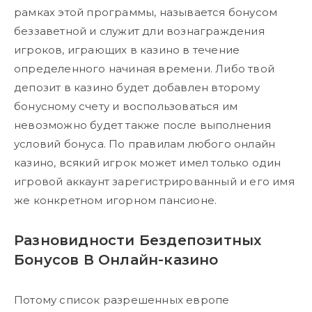
рамках этой программы, называется бонусом
беззаветной и служит дли вознаграждения
игроков, играющих в казино в течение
определенного начиная времени. Либо твой
депозит в казино будет добавлен второму
бонусному счету и воспользоваться им
невозможно будет также после выполнения
условий бонуса. По правилам любого онлайн
казино, всякий игрок может имел только один
игровой аккаунт зарегистрированный и его имя
же конкретном игорном пансионе.
Разновидности Бездепозитных
Бонусов В Онлайн-казино
Потому список разрешенных европе