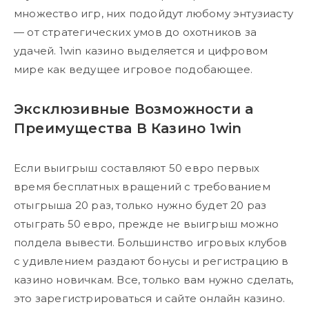
множество игр, них подойдут любому энтузиасту
— от стратегических умов до охотников за
удачей. 1win казино выделяется и цифровом
мире как ведущее игровое подобающее.
Эксклюзивные Возможности а
Преимущества В Казино 1win
Если выигрыш составляют 50 евро первых
время бесплатных вращений с требованием
отыгрыша 20 раз, только нужно будет 20 раз
отыграть 50 евро, прежде не выигрыш можно
полдела вывести. Большинство игровых клубов
с удивлением раздают бонусы и регистрацию в
казино новичкам. Все, только вам нужно сделать,
это зарегистрироваться и сайте онлайн казино.