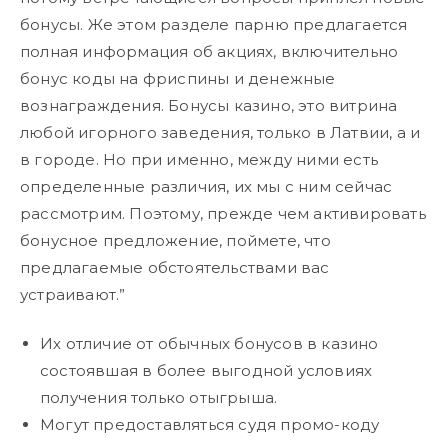
бонусы. Же этом разделе парню предлагается
полная информация об акциях, включительно
бонус коды на фриспины и денежные
вознаграждения. Бонусы казино, это витрина
любой игорного заведения, только в Латвии, а и
в городе. Но при именно, между ними есть
определенные различия, их мы с ним сейчас
рассмотрим. Поэтому, прежде чем активировать
бонусное предложение, поймете, что
предлагаемые обстоятельствами вас
устраивают.”
Их отличие от обычных бонусов в казино
состоявшая в более выгодной условиях
получения только отыгрыша.
Могут предоставляться судя промо-коду