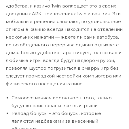
удобства, и казино 1win воплощает это а своих
доступных APK-приложениях 1win и ван вин. Эти
мобильные решения означают, но удовольствие
от игры в казино всегда находится на отдалении
нескольких нажатий — ждете ли сами автобуса,
во во обеденного перерыва одноиз отдыхаете
дома. Только удобство гарантирует, только ваши
любимые игры всегда будут надзором рукой,
позволяя шустро погрузиться в смаррь игр без
следует громоздкой настройки компьютера или
физического посещения казино.
Самоосознанная вероятность того, только
будут конфискованы все выигрыши.
Релоад бонусы – это бонусы, которые
являются надбавками за внесенный
обналичить.