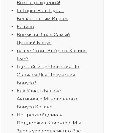
Вознаграждений!
In Login: Ваш Путь к
Бесконечным Играм
Казино
Время выбрал Самый
Лучший Бонус
разве Стоит Выбрать Казино
1win?
Где найти Требования По
Ставкам Для Получения
Бонуса?
Как Узнать Баланс
Активного Мгновенного
Бонуса Казино
Непревзойденная
Поддержка Клиентов: Мы
Здесь усовершенство Вас