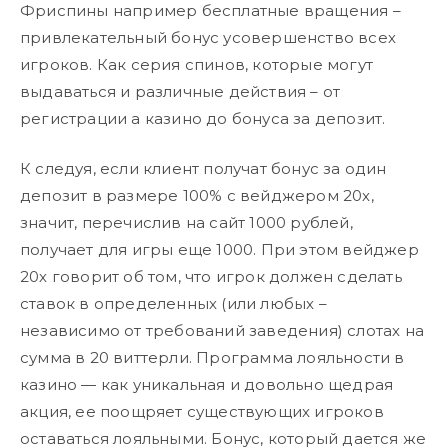
Фриспины например бесплатные вращения –
привлекательный бонус усовершенство всех
игроков. Как серия спинов, которые могут
выдаваться и различные действия – от
регистрации а казино до бонуса за депозит.
К следуя, если клиент получат бонус за один
депозит в размере 100% с вейджером 20х,
значит, перечислив на сайт 1000 рублей,
получает для игры еще 1000. При этом вейджер
20х говорит об том, что игрок должен сделать
ставок в определенных (или любых –
независимо от требований заведения) слотах на
сумма в 20 виттерли. Программа лояльности в
казино — как уникальная и довольно щедрая
акция, ее поощряет существующих игроков
оставаться лояльными. Бонус, который дается же