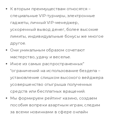
К вторым преимуществам относятся –
специальные VIP-турниры, электронные
гаджеты, личный VIP-менеджер,
ускоренный вывод денег, более высокие
лимиты, индивидуальные бонусы же многое
другое.
Они уникальным образом сочетают
мастерство, удачу и веселье.
Иное из самых распространенных”
“ограничений на использование бездепа –
установление слишком высокого вейджера
усовершенство отыгрыша полученных
средств или бесплатных вращений.
Мы формируем рейтинг казино, создаем
пособия вопреки азартным играм, следим
за всеми новинками в сфере онлайн