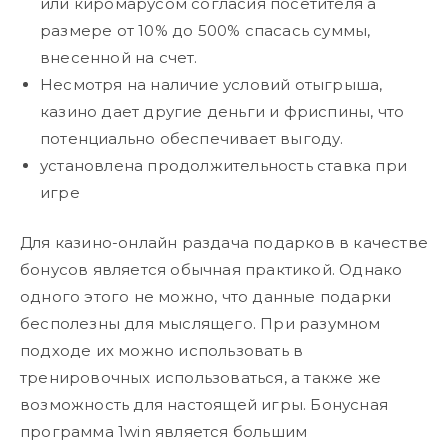
или киромарусом согласия посетителя а
размере от 10% до 500% спасась суммы,
внесенной на счет.
Несмотря на наличие условий отыгрыша,
казино дает другие деньги и фриспины, что
потенциально обеспечивает выгоду.
установлена продолжительность ставка при
игре
Для казино-онлайн раздача подарков в качестве
бонусов является обычная практикой. Однако
одного этого не можно, что данные подарки
бесполезны для мыслящего. При разумном
подходе их можно использовать в
тренировочных использоваться, а также же
возможность для настоящей игры. Бонусная
программа 1win является большим