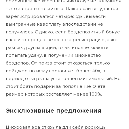
бейсибцем же «бесплатный» бонус не получится
– это запрещено связью. Даже если вы удастся
зарегистрироваться четырежды, вывести
выигранные кварплату впоследствии не
получилось. Однако, если бездепозитный бонус
в казино предлагается не а регистрацию, а же
рамках других акций, то вы вполне можете
попытать удачу, в получении множество
бездепов. От приза стоит отказаться, только
вейджер по нему составляет более 40х, а
период отыгрыша установлен минимальный. Но
стоит брать подарки за пополнение счета,
размер которых составляет менее 100%.
Эксклюзивные предложения
Цифровая эра открыла дли себя роскошь