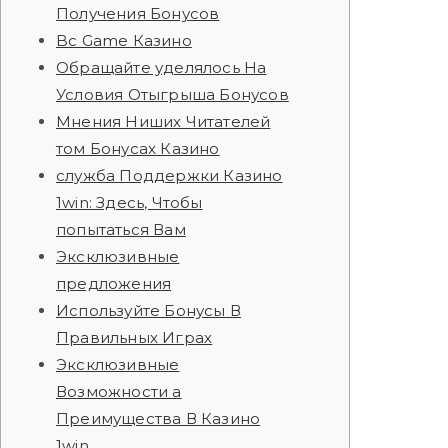
Получения Бонусов
Bc Game Казино
Обращайте уделялось На
Условия Отыгрыша Бонусов
Мнения Ниших Читателей
том Бонусах Казино
служба Поддержки Казино
1win: Здесь, Чтобы
попытаться Вам
Эксклюзивные
предложения
Используйте Бонусы В
Правильных Играх
Эксклюзивные
Возможности а
Преимущества В Казино
1win