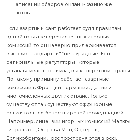
написании обзоров онлайн-казино же
слотов.
Если азартный сайт работает судя правилам
одной из вышеперечисленных игорных
комиссий, то он наверно придерживается
высоких стандартов” “незаурядные. Есть
региональные регуляторы, которые
устанавливают правила для конкретной страны.
По такому принципу работает азартные
комиссии в Франции, Германии, Дании и
многочисленных других страна. Только
существуют так существуют оффшорные
регуляторы со более широкой юрисдикцией.
Например, лицензии игорных комиссий Мальты,
Гибралтара, Острова Мэн, Олдерни,
Великобритании распространяются в весь