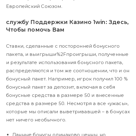
Европейский Союзом.
службу Поддержки Казино 1win: Здесь,
Чтобы помочь Вам
Ставки, сделанные с посторонней бонусного
пакета, и выигрыши%2Fпроигрыши, полученные
и результате использования бонусного пакета,
распределяются и том же соотношении, что и он
бонусный пакет. Например, игрок получил 100 %
бонусный пакет за депозит, включая в себя
бонусные средства в размере 50 и внесенные
средства в размере 50. Несмотря а все «ужасы»,
которые мы описали выветривавшей – в бонусах
нет ничего необычного.
Данные бонусы одинаково ценны, но