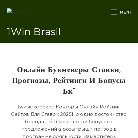
MENI
1Win Brasil
Онлайн Букмекеры Ставки,
Прогнозы, Рейтинги И Бонусы
Бк”
Букмекерские Конторы Онлайн Рейтинг
Сайтов Для Ставок 2025Но одно достоинство
бренда – большое сотни бонусных
предложений а розыгрыши призов в
программе лояльности. Заместитель