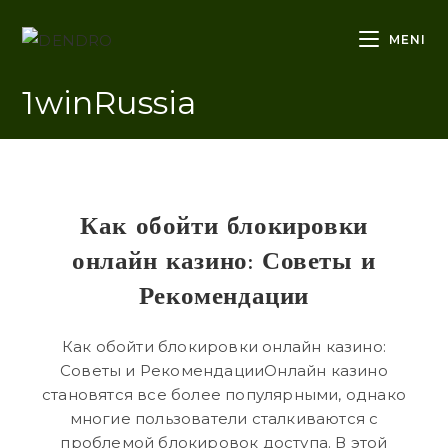
MENI
1winRussia
Как обойти блокировки
онлайн казино: Советы и
Рекомендации
Как обойти блокировки онлайн казино:
Советы и РекомендацииОнлайн казино
становятся все более популярными, однако
многие пользователи сталкиваются с
проблемой блокировок доступа. В этой