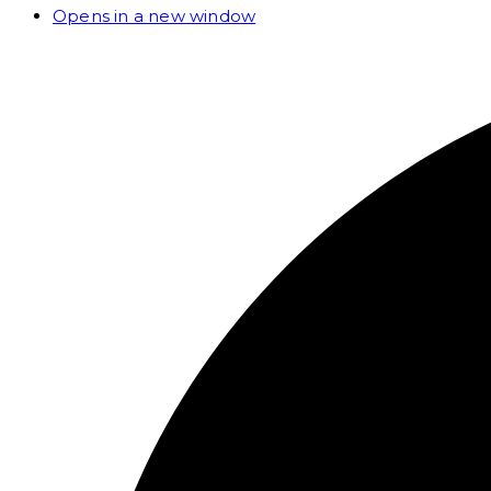
Opens in a new window