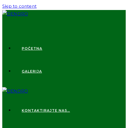
Skip to content
POČETNA
GALERIJA
KONTAKTIRAJTE NAS…