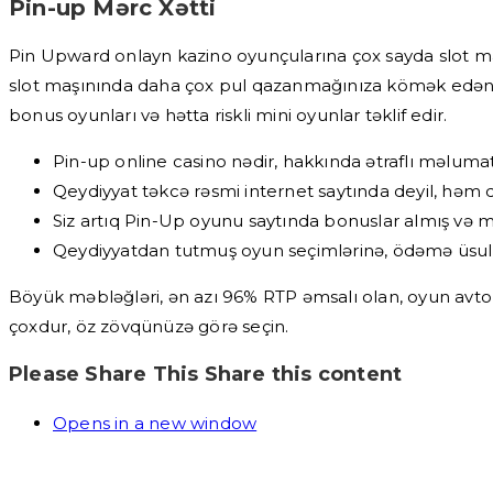
Pin-up Mərc Xətti
Pin Upward onlayn kazino oyunçularına çox sayda slot mac
slot maşınında daha çox pul qazanmağınıza kömək edən x
bonus oyunları və hətta riskli mini oyunlar təklif edir.
Pin-up online casino nədir, hakkında ətraflı məluma
Qeydiyyat təkcə rəsmi internet saytında deyil, hə
Siz artıq Pin-Up oyunu saytında bonuslar almış və mə
Qeydiyyatdan tutmuş oyun seçimlərinə, ödəmə üsulları
Böyük məbləğləri, ən azı 96% RTP əmsalı olan, oyun avtoma
çoxdur, öz zövqünüzə görə seçin.
Please Share This
Share this content
Opens in a new window