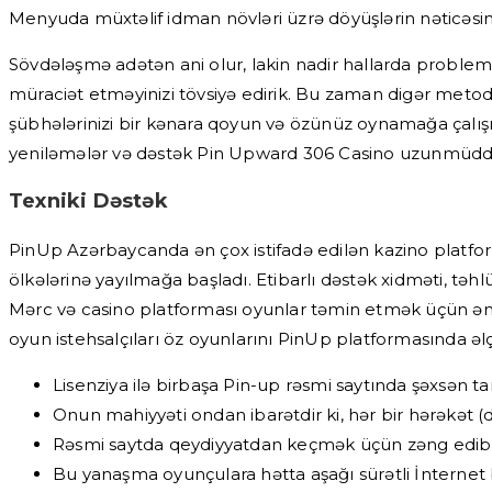
Menyuda müxtəlif idman növləri üzrə döyüşlərin nəticəsi
Sövdələşmə adətən ani olur, lakin nadir hallarda problem
müraciət etməyinizi tövsiyə edirik. Bu zaman digər metod
şübhələrinizi bir kənara qoyun və özünüz oynamağa çalı
yeniləmələr və dəstək Pin Upward 306 Casino uzunmüddə
Texniki Dəstək
PinUp Azərbaycanda ən çox istifadə edilən kazino platform
ölkələrinə yayılmağa başladı. Etibarlı dəstək xidməti, təhlü
Mərc və casino platforması oyunlar təmin etmək üçün ən 
oyun istehsalçıları öz oyunlarını PinUp platformasında əlç
Lisenziya ilə birbaşa Pin-up rəsmi saytında şəxsən tanı
Onun mahiyyəti ondan ibarətdir ki, hər bir hərəkət (de
Rəsmi saytda qeydiyyatdan keçmək üçün zəng edib f
Bu yanaşma oyunçulara hətta aşağı sürətli İnternet