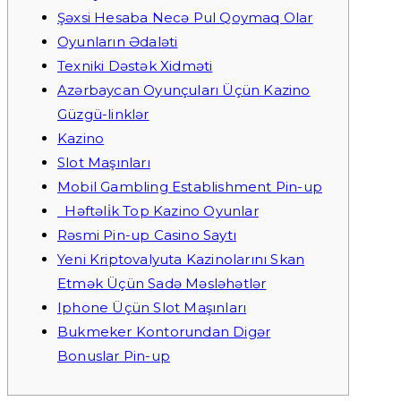
Şəxsi Hesaba Necə Pul Qoymaq Olar
Oyunların Ədaləti
Texniki Dəstək Xidməti
Azərbaycan Oyunçuları Üçün Kazino
Güzgü-linklər
Kazino
Slot Maşınları
Mobil Gambling Establishment Pin-up
​ ​ Həftəli̇k Top Kazino Oyunlar​
Rəsmi Pin-up Casino Saytı
Yeni Kriptovalyuta Kazinolarını Skan
Etmək Üçün Sadə Məsləhətlər
Iphone Üçün Slot Maşınları
Bukmeker Kontorundan Digər
Bonuslar Pin-up