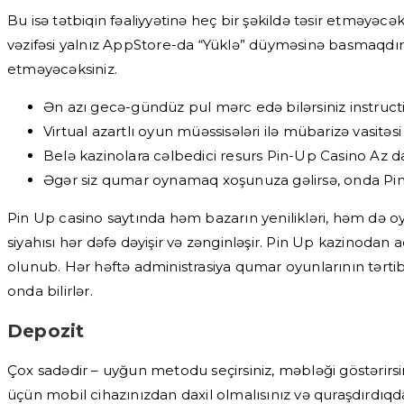
Bu isə tətbiqin fəaliyyətinə heç bir şəkildə təsir etməy
vəzifəsi yalnız AppStore-da “Yüklə” düyməsinə basmaqdır. Ə
etməyəcəksiniz.
Ən azı gecə-gündüz pul mərc edə bilərsiniz instructi
Virtual azartlı oyun müəssisələri ilə mübarizə vasitəs
Belə kazinolara cəlbedici resurs Pin-Up Casino Az dax
Əgər siz qumar oynamaq xoşunuza gəlirsə, onda Pin nu
Pin Up casino saytında həm bazarın yenilikləri, həm də o
siyahısı hər dəfə dəyişir və zənginləşir. Pin Up kazinoda
olunub. Hər həftə administrasiya qumar oyunlarının tərtibat
onda bilirlər.
Depozit
Çox sadədir – uyğun metodu seçirsiniz, məbləği göstərir
üçün mobil cihazınızdan daxil olmalısınız və quraşdırdıqd