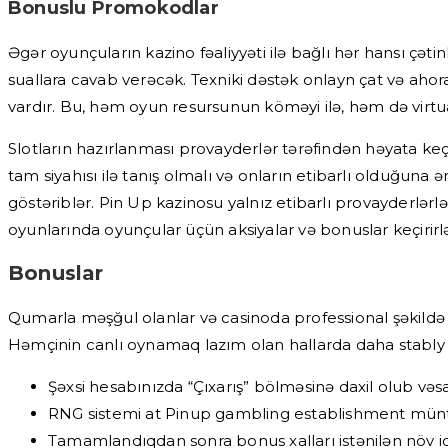
Bonuslu Promokodlar
Əgər oyunçuların kazino fəaliyyəti ilə bağlı hər hansı çə
suallara cavab verəcək. Texniki dəstək onlayn çat və ahor
vardır. Bu, həm oyun resursunun köməyi ilə, həm də virtu
Slotların hazırlanması provayderlər tərəfindən həyata keçi
tam siyahısı ilə tanış olmalı və onların etibarlı olduğuna
göstəriblər. Pin Up kazinosu yalnız etibarlı provayderlə
oyunlarında oyunçular üçün aksiyalar və bonuslar keçirir
Bonuslar
Qumarla məşğul olanlar və casinoda professional şəkildə o
Həmçinin canlı oynamaq lazım olan hallarda daha stably iş
Şəxsi hesabınızda “Çıxarış” bölməsinə daxil olub vəsa
RNG sistemi at Pinup gambling establishment müntəzə
Tamamlandıqdan sonra bonus xalları istənilən növ id