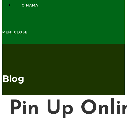
O NAMA
MENI
CLOSE
Blog
Pin Up Onli