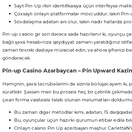
Sayt Pin-Up ilkin identifikasiya üçün interfeysə malikd
Çoxsaylı onlayn platformalar mövcuddur, lakin Pin-up
Sövdələşmə adətən ani olur, lakin nadir hallarda pr
Pin-up casino gir son dərəcə sadə hazırlanır ki, oyunçu ça
bağlı şəxsi hesabınıza qeydiyyat zamanı yaratdığınız istifa
zaman texniki dəstəyə müraciət edin, və ahora şifrənizi
göndərəcək.
Pin-up Casino Azərbaycan – Pin Upward Kazi
Həmçinin, şəxsi təcrübələrimi də sizinlə bölüşəcəyəm ki, 
sürətlidir. Şəxsən mən bu prosesi heç bir çətinlik çəkmə
çıxan forma vasitəsilə tələb olunan məlumatları doldurma
Bu zaman digər metodlar kimi, adətən, 15 dəqiqədən
Bu, oyunçular üçün hazırkı qurumun etibar edilə biləc
Onlayn casino Pin Up azerbaijan məşhur CarlettaNV ş