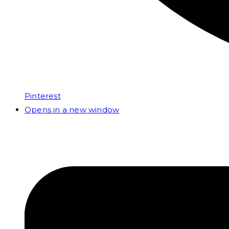
Pinterest
Opens in a new window