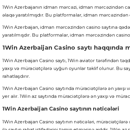
1Win Azerbaijanın idman mərcəzi, idman mərcəzindən casin
əlaqə yaratılmışdır. Bu platformalar, idman mərcəzindən c
1Win Azerbaijan, idman mərcəzindən casino saytına qədər g
yaratılmışdır. Bu platformalar, idman mərcəzindən casino 
1Win Azerbaijan Casino saytı haqqında m
1Win Azerbaijan Casino saytı, 1Win aviator tərəfindən təq
yaxşı və müraciətçilərə uyğun oyunlar təklif olunur. Bu sayt
rahatlaşdırır.
1Win Azerbaijan Casino saytında müraciətçilərə ən yaxşı və
yer alır. 1Win az saytında müraciətçilərə ən yaxşı və müra
1Win Azerbaijan Casino saytının nəticələri
1Win Azerbaijan Casino saytının nəticələri, müraciətçilər
ilə saytın rahat istifadəsini təmin etməsinə aiddir. 1Win a