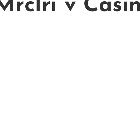
rclri v Casi