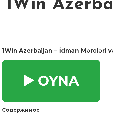
1Win Azerba
1Win Azerbaijan – İdman Mərcləri v
▶️ OYNA
Содержимое