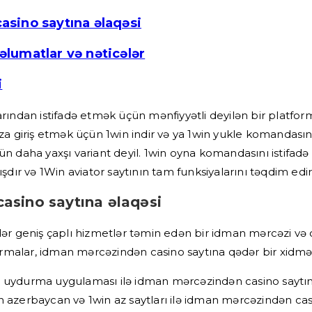
asino saytına əlaqəsi
lumatlar və nəticələr
i
ından istifadə etmək üçün mənfiyyətli deyilən bir platform
 giriş etmək üçün 1win indir və ya 1win yukle komandasını 
ha yaxşı variant deyil. 1win oyna komandasını istifadə 
dır və 1Win aviator saytının tam funksiyalarını təqdim edir
asino saytına əlaqəsi
geniş çaplı hizmetlər təmin edən bir idman mərcəzi və casin
ormalar, idman mərcəzindən casino saytına qədər bir xidmət
bir uydurma uygulaması ilə idman mərcəzindən casino sayt
n azerbaycan və 1win az saytları ilə idman mərcəzindən casi