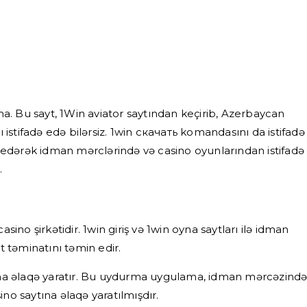
a. Bu sayt, 1Win aviator saytından keçirib, Azerbaycan
istifadə edə bilərsiz. 1win скачать komandasını da istifad
edərək idman mərclərində və casino oyunlarından istifadə
.
o şirkətidir. 1win giriş və 1win oyna saytları ilə idman
 təminatını təmin edir.
ına əlaqə yaratır. Bu uydurma uygulama, idman mərcəzind
no saytına əlaqə yaratılmışdır.