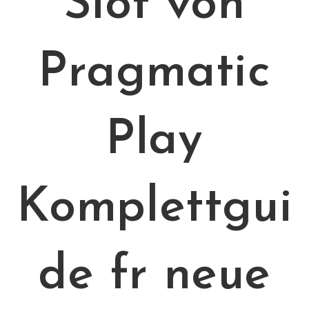
Slot von
Pragmatic
Play
Komplettgui
de fr neue