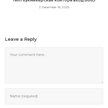
1win букмекерская контора вход.6683
December 16, 2025
Leave a Reply