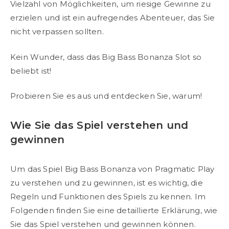
Vielzahl von Möglichkeiten, um riesige Gewinne zu
erzielen und ist ein aufregendes Abenteuer, das Sie
nicht verpassen sollten.
Kein Wunder, dass das Big Bass Bonanza Slot so
beliebt ist!
Probieren Sie es aus und entdecken Sie, warum!
Wie Sie das Spiel verstehen und
gewinnen
Um das Spiel Big Bass Bonanza von Pragmatic Play
zu verstehen und zu gewinnen, ist es wichtig, die
Regeln und Funktionen des Spiels zu kennen. Im
Folgenden finden Sie eine detaillierte Erklärung, wie
Sie das Spiel verstehen und gewinnen können.