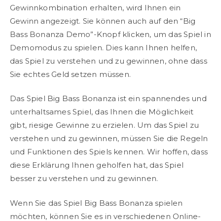
Gewinnkombination erhalten, wird Ihnen ein
Gewinn angezeigt. Sie können auch auf den “Big
Bass Bonanza Demo”-Knopf klicken, um das Spiel in
Demomodus zu spielen. Dies kann Ihnen helfen,
das Spiel zu verstehen und zu gewinnen, ohne dass
Sie echtes Geld setzen müssen.
Das Spiel Big Bass Bonanza ist ein spannendes und
unterhaltsames Spiel, das Ihnen die Möglichkeit
gibt, riesige Gewinne zu erzielen. Um das Spiel zu
verstehen und zu gewinnen, müssen Sie die Regeln
und Funktionen des Spiels kennen. Wir hoffen, dass
diese Erklärung Ihnen geholfen hat, das Spiel
besser zu verstehen und zu gewinnen.
Wenn Sie das Spiel Big Bass Bonanza spielen
möchten, können Sie es in verschiedenen Online-