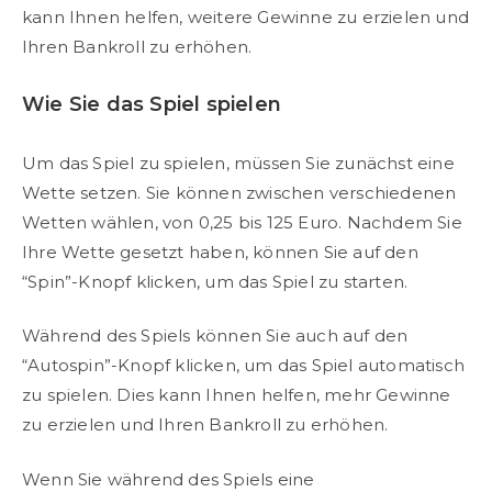
kann Ihnen helfen, weitere Gewinne zu erzielen und
Ihren Bankroll zu erhöhen.
Wie Sie das Spiel spielen
Um das Spiel zu spielen, müssen Sie zunächst eine
Wette setzen. Sie können zwischen verschiedenen
Wetten wählen, von 0,25 bis 125 Euro. Nachdem Sie
Ihre Wette gesetzt haben, können Sie auf den
“Spin”-Knopf klicken, um das Spiel zu starten.
Während des Spiels können Sie auch auf den
“Autospin”-Knopf klicken, um das Spiel automatisch
zu spielen. Dies kann Ihnen helfen, mehr Gewinne
zu erzielen und Ihren Bankroll zu erhöhen.
Wenn Sie während des Spiels eine