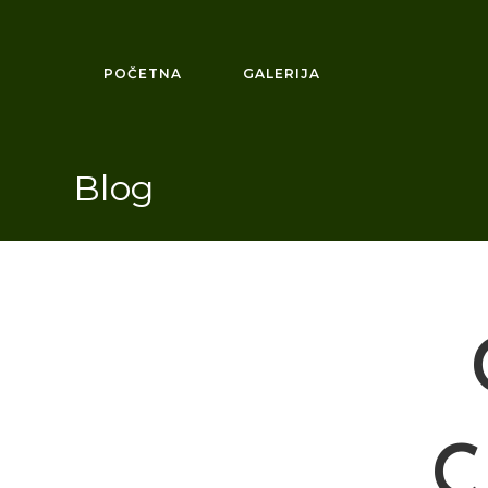
POČETNA
GALERIJA
Blog
C