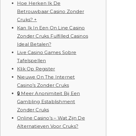
Hoe Herken Ik De
Betrouwbaar Casino Zonder
Cruks? +
Kan Ik In Een On Line Casino
Zonder Cruks Fulfilled Casinos
Ideal Betalen?
Live Casino Games Sobre
Tafelspellen
Klik Op Register
Nieuwe On The Internet
Casino’s Zonder Cruks
🔒 Meer Anonimiteit Bij Een
Gambling Establishment
Zonder Cruks
Online Casino’s – Wat Zijn De
Alternatieven Voor Cruks?