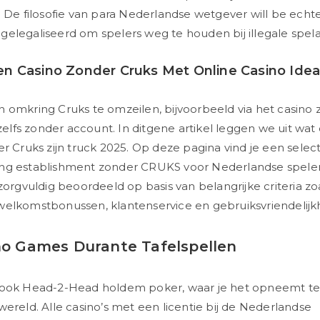
. De filosofie van para Nederlandse wetgever will be echte
elegaliseerd om spelers weg te houden bij illegale spel
Een Casino Zonder Cruks Met Online Casino Idea
 omkring Cruks te omzeilen, bijvoorbeeld via het casino
f zelfs zonder account. In ditgene artikel leggen we uit wat
er Cruks zijn truck 2025. Op deze pagina vind je een select
ng establishment zonder CRUKS voor Nederlandse spelers
 zorgvuldig beoordeeld op basis van belangrijke criteria zo
elkomstbonussen, klantenservice en gebruiksvriendelijkh
no Games Durante Tafelspellen
 ook Head-2-Head holdem poker, waar je het opneemt te
wereld. Alle casino’s met een licentie bij de Nederlandse