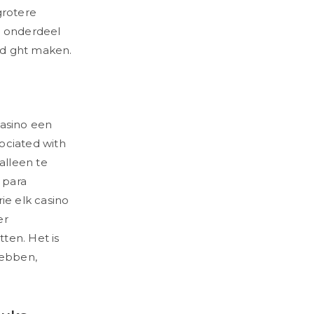
grotere
ls onderdeel
ed ght maken.
casino een
ociated with
alleen te
 para
ie elk casino
er
ten. Het is
hebben,