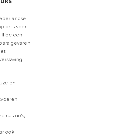
ruks
Nederlandse
tie is voor
ill be een
 para gevaren
het
erslaving
euze en
itvoeren
e casino’s,
ar ook