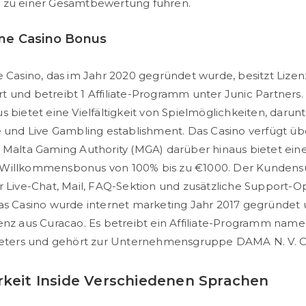
 zu einer Gesamtbewertung führen.
ine Casino Bonus
e Casino, das im Jahr 2020 gegründet wurde, besitzt Lize
 und betreibt 1 Affiliate-Programm unter Junic Partners.
s bietet eine Vielfältigkeit von Spielmöglichkeiten, darunt
e und Live Gambling establishment. Das Casino verfügt üb
 Malta Gaming Authority (MGA) darüber hinaus bietet ein
Willkommensbonus von 100% bis zu €1000. Der Kundensu
r Live-Chat, Mail, FAQ-Sektion und zusätzliche Support-O
as Casino wurde internet marketing Jahr 2017 gegründet 
enz aus Curacao. Es betreibt ein Affiliate-Programm namen
rketers und gehört zur Unternehmensgruppe DAMA N. V. C
keit Inside Verschiedenen Sprachen