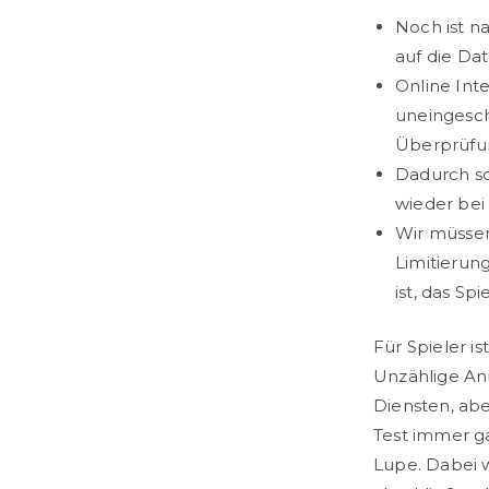
Noch ist n
auf die Dat
Online Int
uneingesch
Überprüfun
Dadurch so
wieder bei
Wir müssen
Limitierun
ist, das S
Für Spieler i
Unzählige An
Diensten, ab
Test immer g
Lupe. Dabei 