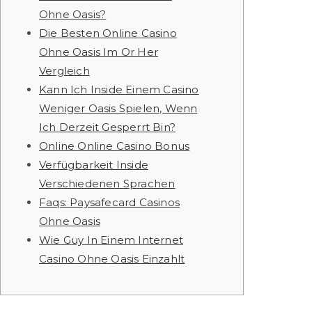
Ohne Oasis?
Die Besten Online Casino
Ohne Oasis Im Or Her
Vergleich
Kann Ich Inside Einem Casino
Weniger Oasis Spielen, Wenn
Ich Derzeit Gesperrt Bin?
Online Online Casino Bonus
Verfügbarkeit Inside
Verschiedenen Sprachen
Faqs: Paysafecard Casinos
Ohne Oasis
Wie Guy In Einem Internet
Casino Ohne Oasis Einzahlt