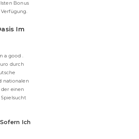
lsten Bonus
r Verfügung.
asis Im
n a good .
Euro durch
utsche
d nationalen
 der einen
e Spielsucht
 Sofern Ich