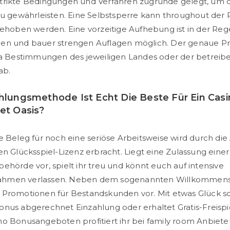
trikte Bedingungen und Verfahren zugrunde gelegt, um 
zu gewährleisten. Eine Selbstsperre kann throughout der 
gehoben werden. Eine vorzeitige Aufhebung ist in der Rege
en und bauer strengen Auflagen möglich. Der genaue Pr
rea Bestimmungen des jeweiligen Landes oder der betrei
ab.
lungsmethode Ist Echt Die Beste Für Ein Casi
et Oasis?
e Beleg für noch eine seriöse Arbeitsweise wird durch die 
en Glücksspiel-Lizenz erbracht. Liegt eine Zulassung einer
ehörde vor, spielt ihr treu und könnt euch auf intensive
hmen verlassen. Neben dem sogenannten Willkommensb
 Promotionen für Bestandskunden vor. Mit etwas Glück s
nus abgerechnet Einzahlung oder erhaltet Gratis-Freispi
no Bonusangeboten profitiert ihr bei family room Anbiet