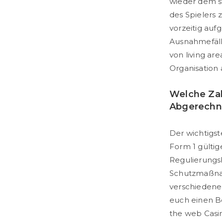
wieder dem s
des Spielers 
vorzeitig auf
Ausnahmefäll
von living a
Organisation 
Welche Zah
Abgerechn
Der wichtigst
Form 1 gültig
Regulierungsb
Schutzmaßna
verschiedene
euch einen Bo
the web Casi