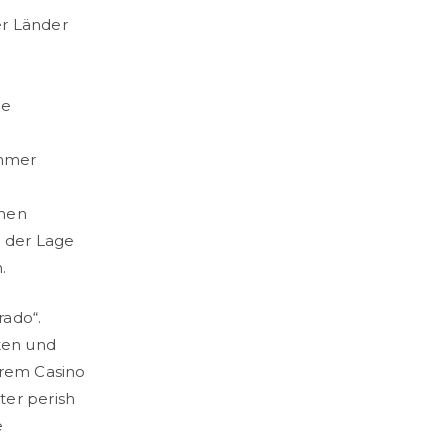
er Länder
he
immer
chen
 der Lage
.
rado“.
ten und
erem Casino
ter perish
e