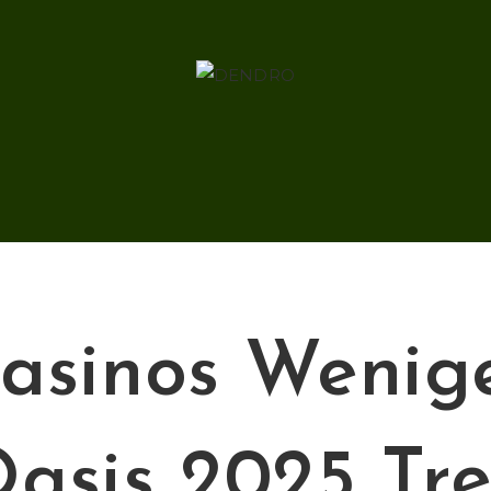
asinos Wenig
asis 2025 Tr