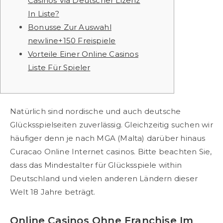
Casinos Via Deutscher Lizenz
In Liste?
Bonusse Zur Auswahl
newline+150 Freispiele
Vorteile Einer Online Casinos
Liste Für Spieler
Natürlich sind nordische und auch deutsche
Glücksspielseiten zuverlässig. Gleichzeitig suchen wir
häufiger denn je nach MGA (Malta) darüber hinaus
Curacao Online Internet casinos. Bitte beachten Sie,
dass das Mindestalter für Glücksspiele within
Deutschland und vielen anderen Ländern dieser
Welt 18 Jahre beträgt.
Online Casinos Ohne Franchise Im