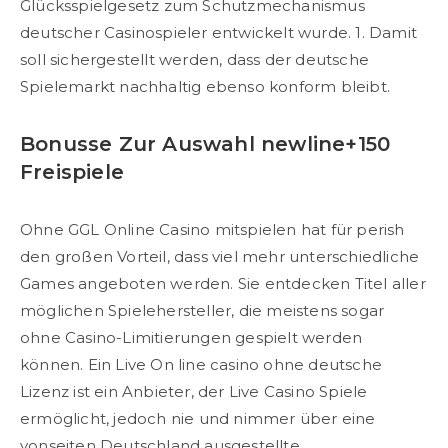
Glücksspielgesetz zum Schutzmechanismus
deutscher Casinospieler entwickelt wurde. 1. Damit
soll sichergestellt werden, dass der deutsche
Spielemarkt nachhaltig ebenso konform bleibt.
Bonusse Zur Auswahl newline+150
Freispiele
Ohne GGL Online Casino mitspielen hat für perish
den großen Vorteil, dass viel mehr unterschiedliche
Games angeboten werden. Sie entdecken Titel aller
möglichen Spielehersteller, die meistens sogar
ohne Casino-Limitierungen gespielt werden
können. Ein Live On line casino ohne deutsche
Lizenz ist ein Anbieter, der Live Casino Spiele
ermöglicht, jedoch nie und nimmer über eine
vonseiten Deutschland ausgestellte