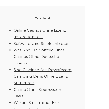
Content
Online Casinos Ohne Lizenz
Im Großen Test
Software Und Spieleanbieter
Was Sind Die Vorteile Eines
Casinos Ohne Deutsche
Lizenz?
Sind Gewinne Aus Paysafecard
Gambling Dens Ohne Lizenz
Steuerfrei?
Casino Ohne Sperrsystem
Oasis
Warum Sind Immer Nur