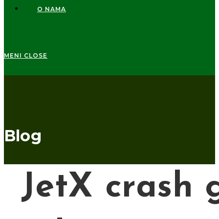
O NAMA
MENI
CLOSE
Blog
JetX crash