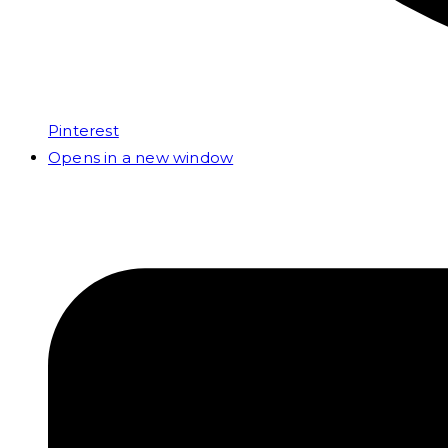
Pinterest
Opens in a new window