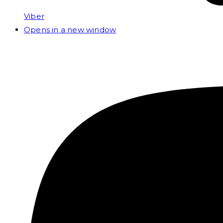
Viber
Opens in a new window