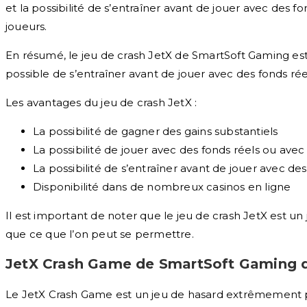
et la possibilité de s’entraîner avant de jouer avec des f
joueurs.
En résumé, le jeu de crash JetX de SmartSoft Gaming est 
possible de s’entraîner avant de jouer avec des fonds réel
Les avantages du jeu de crash JetX :
La possibilité de gagner des gains substantiels
La possibilité de jouer avec des fonds réels ou ave
La possibilité de s’entraîner avant de jouer avec des
Disponibilité dans de nombreux casinos en ligne
Il est important de noter que le jeu de crash JetX est un
que ce que l’on peut se permettre.
JetX Crash Game de SmartSoft Gaming d
Le JetX Crash Game est un jeu de hasard extrêmement pop