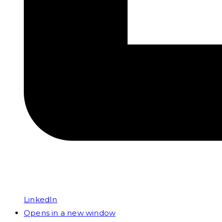
LinkedIn
Opens in a new window