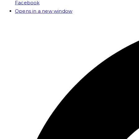
Facebook
Opens in a new window