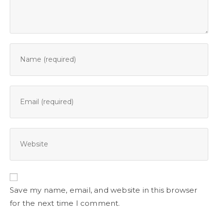
Save my name, email, and website in this browser
for the next time I comment.