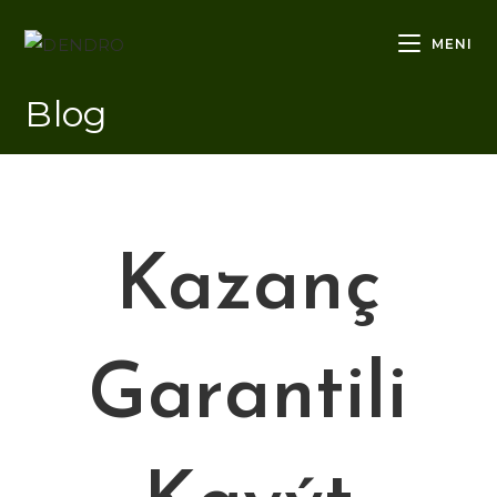
MENI
Blog
Kazanç
Garantili