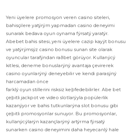
Yeni üyelere promosyon veren casino siteleri,
bahisçilere yatýrým yapmadan casino deneyimi
sunarak bedava oyun oynama fýrsatý yaratýr.
Abebet bahis sitesi, yeni üyelere cazip kayýt bonusu
ve yatýrýmsýz casino bonusu sunan site olarak
oyuncular tarafýndan raðbet görüyor. Kullanýcý
kitlesi, deneme bonuslarýný avantaja çevirerek
casino oyunlarýný deneyebilir ve kendi parasýný
harcamadan önce
farklý oyun stillerini risksiz keþfedebilirler. Abe bet
çeþitli jackpot ve video slotlarýyla popülerlik
kazanýyor ve bahis tutkunlarýna slot bonusu gibi
çeþitli promosyonlar sunuyor. Bu promosyonlar,
kullanýcýlarýn kazançlarýný artýrma fýrsatý
sunarken casino deneyimini daha heyecanlý hale