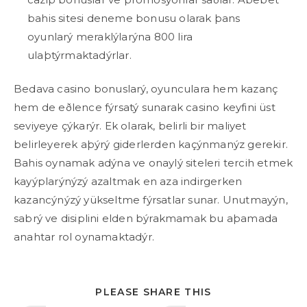
bahis sitesi deneme bonusu olarak þans
oyunlarý meraklýlarýna 800 lira
ulaþtýrmaktadýrlar.
Bedava casino bonuslarý, oyunculara hem kazanç
hem de eðlence fýrsatý sunarak casino keyfini üst
seviyeye çýkarýr. Ek olarak, belirli bir maliyet
belirleyerek aþýrý giderlerden kaçýnmanýz gerekir.
Bahis oynamak adýna ve onaylý siteleri tercih etmek
kayýplarýnýzý azaltmak en aza indirgerken
kazancýnýzý yükseltme fýrsatlar sunar. Unutmayýn,
sabrý ve disiplini elden býrakmamak bu aþamada
anahtar rol oynamaktadýr.
PLEASE SHARE THIS