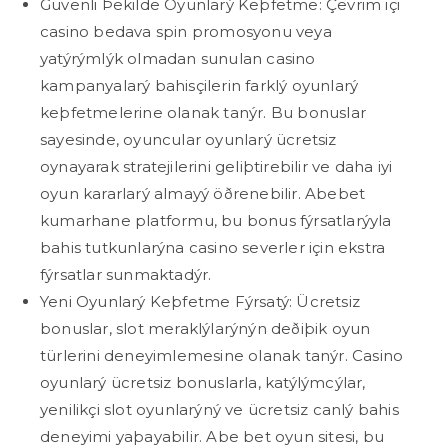
Güvenli Þekilde Oyunlarý Keþfetme: Çevrim içi
casino bedava spin promosyonu veya
yatýrýmlýk olmadan sunulan casino
kampanyalarý bahisçilerin farklý oyunlarý
keþfetmelerine olanak tanýr. Bu bonuslar
sayesinde, oyuncular oyunlarý ücretsiz
oynayarak stratejilerini geliþtirebilir ve daha iyi
oyun kararlarý almayý öðrenebilir. Abebet
kumarhane platformu, bu bonus fýrsatlarýyla
bahis tutkunlarýna casino severler için ekstra
fýrsatlar sunmaktadýr.
Yeni Oyunlarý Keþfetme Fýrsatý: Ücretsiz
bonuslar, slot meraklýlarýnýn deðiþik oyun
türlerini deneyimlemesine olanak tanýr. Casino
oyunlarý ücretsiz bonuslarla, katýlýmcýlar,
yenilikçi slot oyunlarýný ve ücretsiz canlý bahis
deneyimi yaþayabilir. Abe bet oyun sitesi, bu