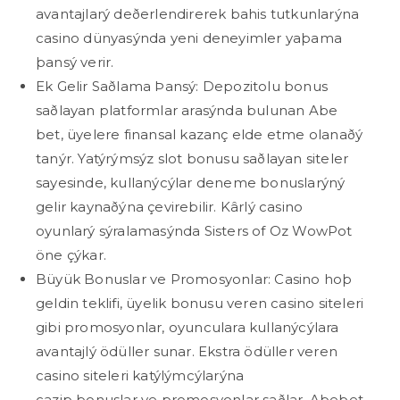
avantajlarý deðerlendirerek bahis tutkunlarýna
casino dünyasýnda yeni deneyimler yaþama
þansý verir.
Ek Gelir Saðlama Þansý: Depozitolu bonus
saðlayan platformlar arasýnda bulunan Abe
bet, üyelere finansal kazanç elde etme olanaðý
tanýr. Yatýrýmsýz slot bonusu saðlayan siteler
sayesinde, kullanýcýlar deneme bonuslarýný
gelir kaynaðýna çevirebilir. Kârlý casino
oyunlarý sýralamasýnda Sisters of Oz WowPot
öne çýkar.
Büyük Bonuslar ve Promosyonlar: Casino hoþ
geldin teklifi, üyelik bonusu veren casino siteleri
gibi promosyonlar, oyunculara kullanýcýlara
avantajlý ödüller sunar. Ekstra ödüller veren
casino siteleri katýlýmcýlarýna
cazip bonuslar ve promosyonlar saðlar. Abebet