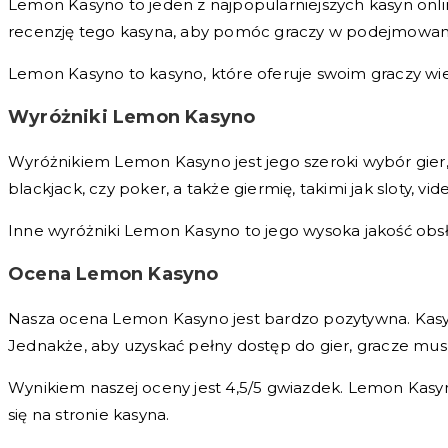
Lemon Kasyno to jeden z najpopularniejszych kasyn onli
recenzję tego kasyna, aby pomóc graczy w podejmowani
Lemon Kasyno to kasyno, które oferuje swoim graczy wiele
Wyróżniki Lemon Kasyno
Wyróżnikiem Lemon Kasyno jest jego szeroki wybór gier, 
blackjack, czy poker, a także giermię, takimi jak sloty, vi
Inne wyróżniki Lemon Kasyno to jego wysoka jakość obsłu
Ocena Lemon Kasyno
Nasza ocena Lemon Kasyno jest bardzo pozytywna. Kasyno 
Jednakże, aby uzyskać pełny dostęp do gier, gracze mus
Wynikiem naszej oceny jest 4,5/5 gwiazdek. Lemon Kasyn
się na stronie kasyna.