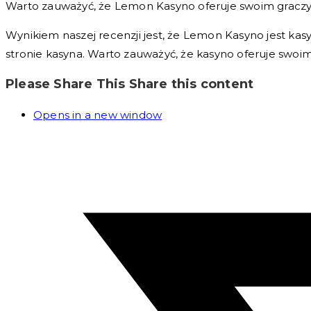
Warto zauważyć, że Lemon Kasyno oferuje swoim graczy
Wynikiem naszej recenzji jest, że Lemon Kasyno jest kas
stronie kasyna. Warto zauważyć, że kasyno oferuje swo
Please Share This
Share this content
Opens in a new window