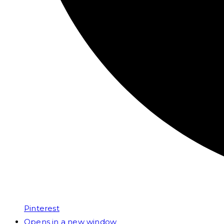
Pinterest
Opens in a new window