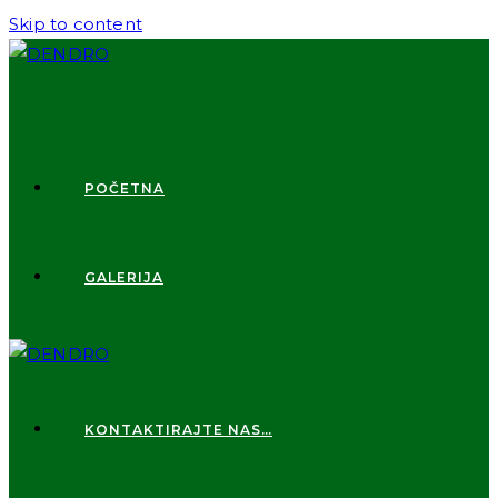
Skip to content
POČETNA
GALERIJA
KONTAKTIRAJTE NAS…