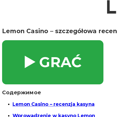
L
Lemon Casino – szczegółowa rece
▶️ GRAĆ
Содержимое
Lemon Casino – recenzja kasyna
Wprowadzenie w kasyno Lemon