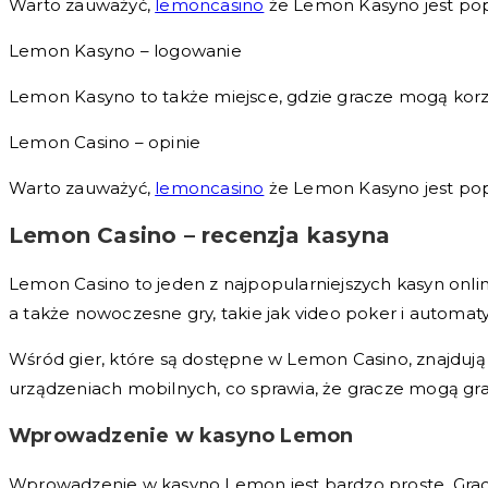
Warto zauważyć,
lemoncasino
że Lemon Kasyno jest popu
Lemon Kasyno – logowanie
Lemon Kasyno to także miejsce, gdzie gracze mogą korz
Lemon Casino – opinie
Warto zauważyć,
lemoncasino
że Lemon Kasyno jest popu
Lemon Casino – recenzja kasyna
Lemon Casino to jeden z najpopularniejszych kasyn online
a także nowoczesne gry, takie jak video poker i automat
Wśród gier, które są dostępne w Lemon Casino, znajdują s
urządzeniach mobilnych, co sprawia, że gracze mogą grać
Wprowadzenie w kasyno Lemon
Wprowadzenie w kasyno Lemon jest bardzo proste. Gracz