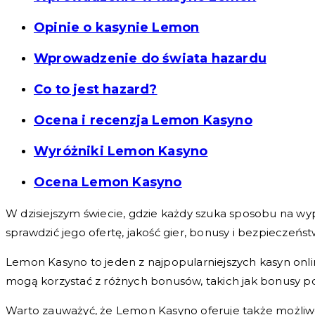
Opinie o kasynie Lemon
Wprowadzenie do świata hazardu
Co to jest hazard?
Ocena i recenzja Lemon Kasyno
Wyróżniki Lemon Kasyno
Ocena Lemon Kasyno
W dzisiejszym świecie, gdzie każdy szuka sposobu na wyp
sprawdzić jego ofertę, jakość gier, bonusy i bezpiecz
Lemon Kasyno to jeden z najpopularniejszych kasyn online,
mogą korzystać z różnych bonusów, takich jak bonusy pow
Warto zauważyć, że Lemon Kasyno oferuje także możliwo