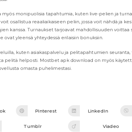
a myös monipuolisia tapahtumia, kuten live-pelien ja turna
voit osallistua reaaliaikaiseen peliin, jossa voit nähdä ja ke
ien kanssa. Turnaukset tarjoavat mahdollisuuden voittaa 
e ovat yleensä yhteydessä erilaisiin bonuksiin.
veluilla, kuten asiakaspalvelu ja pelitapahtumien seuranta,
ta pelitä helposti. Mostbet apk download on myös käytettäv
sovellusta omasta puhelimestasi.
ok
Pinterest
LinkedIn
Tumblr
Viadeo