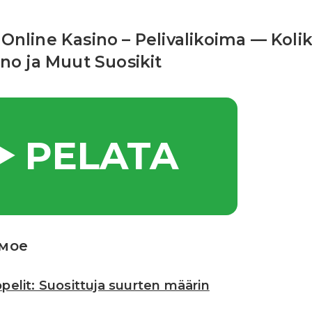
Online Kasino – Pelivalikoima — Kolik
ino ja Muut Suosikit
▶️ PELATA
мое
pelit: Suosittuja suurten määrin