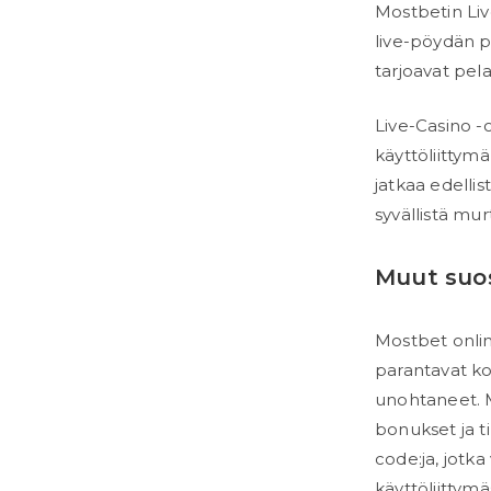
Mostbetin Liv
live-pöydän pe
tarjoavat pela
Live-Casino 
käyttöliittymä
jatkaa edellis
syvällistä mu
Muut suos
Mostbet onlin
parantavat kok
unohtaneet. M
bonukset ja t
code:ja, jotk
käyttöliittymä