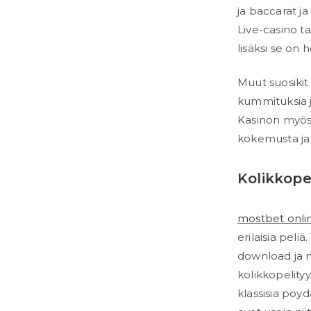
ja baccarat ja
Live-casino t
lisäksi se on
Muut suosikit 
kummituksia j
Kasinon myös t
kokemusta ja l
Kolikkope
mostbet onli
erilaisia pel
download ja m
kolikkopelityy
klassisia pöydä