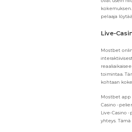
ovat usein ni
kokemuksen. K
pelaaja löytä
Live-Casi
Mostbet onlin
interaktiivise
reaaliaikaisee
toimintaa. Täm
kohtaan koke
Mostbet app 
Casino -pelie
Live-Casino -
yhteys. Tämä 