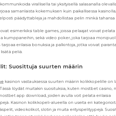
 kommunikoida virallisella tai yksityisellä salasanalla olevall
arjoaa samanlaista kokemuksen kuin paikallisessa kasinolla
 helposti päädyttableja ja mahdollistaa pelin minkä tahansa 
ovat esimerkiksi table games, joissa pelaajat voivat pelata e
a kumppaneihin, sekä video poker, joka tarjoaa monipuolis
arjoaa erilaisia bonuksia ja palkintoja, jotka voivat parant
isätä peliä.
lit: Suosittuja suurten määrin
ne
kasinon vastauksessa suurten määrin kolikkopelille on l
iä. Tässä löydät muitakin suosituksia, kuten mostbet casino
ostbet app download, joiden avulla voit pelata erilaisia
pejä. Kasinon kolikkopeli-alueella on useita eri kategorioi
spelit, videokolikot, slotin ja muita erityispelityypejä. Suosi