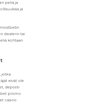
n peliä ja
llisuuksia ja
 mostbetin
en dealerin tai
 peliä kohtaan
ut
 jotka
äjät eivät ole
t, deposti-
stbet promo
et casino