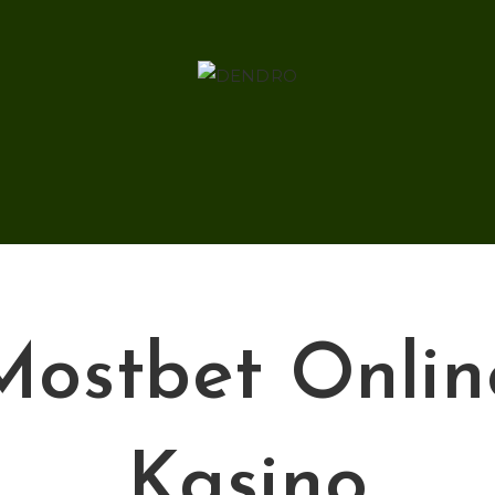
Mostbet Onlin
Kasino