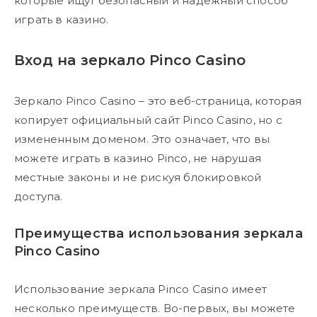
которые ищут безопасный и надежный способ
играть в казино.
Вход на зеркало Pinco Casino
Зеркало Pinco Casino – это веб-страница, которая
копирует официальный сайт Pinco Casino, но с
измененным доменом. Это означает, что вы
можете играть в казино Pinco, не нарушая
местные законы и не рискуя блокировкой
доступа.
Преимущества использования зеркала
Pinco Casino
Использование зеркала Pinco Casino имеет
несколько преимуществ. Во-первых, вы можете