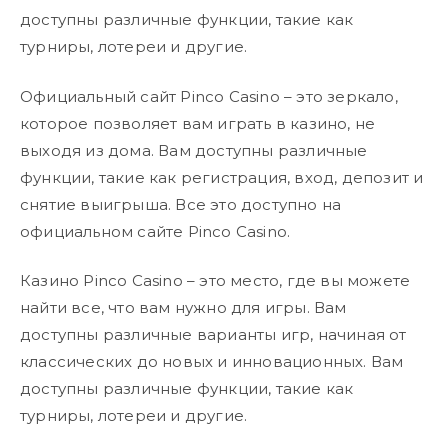
доступны различные функции, такие как
турниры, лотереи и другие.
Официальный сайт Pinco Casino – это зеркало,
которое позволяет вам играть в казино, не
выходя из дома. Вам доступны различные
функции, такие как регистрация, вход, депозит и
снятие выигрыша. Все это доступно на
официальном сайте Pinco Casino.
Казино Pinco Casino – это место, где вы можете
найти все, что вам нужно для игры. Вам
доступны различные варианты игр, начиная от
классических до новых и инновационных. Вам
доступны различные функции, такие как
турниры, лотереи и другие.