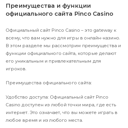
Преимущества и функции
официального сайта Pinco Casino
Официальный сайт Pinco Casino – это gateway к
всему, что вам нужно для игры в онлайн-казино.
В этом разделе мы рассмотрим преимущества и
функции официального сайта, которые делают
его уникальным и привлекательным для
игроков.
Преимущества официального сайта:
Удобство доступа: Официальный сайт Pinco
Casino доступен из любой точки мира, где есть
интернет. Это означает, что вы можете играть в
любое время и из любого места.