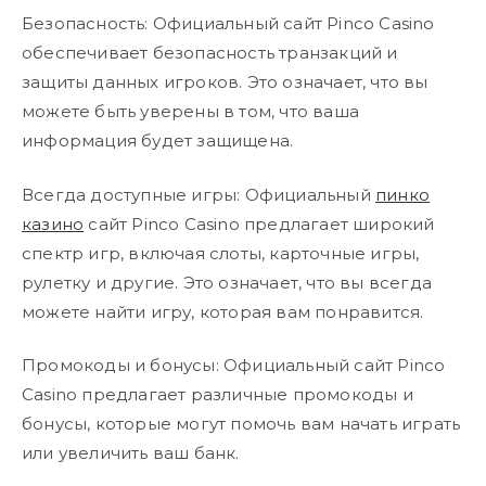
Безопасность: Официальный сайт Pinco Casino
обеспечивает безопасность транзакций и
защиты данных игроков. Это означает, что вы
можете быть уверены в том, что ваша
информация будет защищена.
Всегда доступные игры: Официальный
пинко
казино
сайт Pinco Casino предлагает широкий
спектр игр, включая слоты, карточные игры,
рулетку и другие. Это означает, что вы всегда
можете найти игру, которая вам понравится.
Промокоды и бонусы: Официальный сайт Pinco
Casino предлагает различные промокоды и
бонусы, которые могут помочь вам начать играть
или увеличить ваш банк.