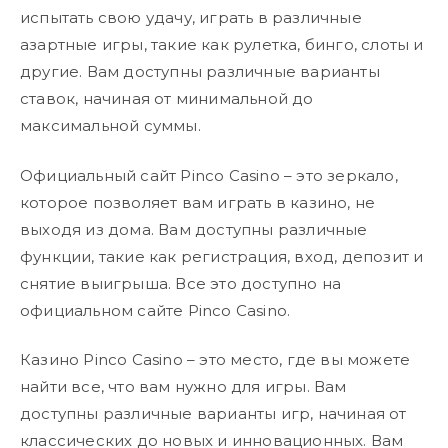
испытать свою удачу, играть в различные
азартные игры, такие как рулетка, бинго, слоты и
другие. Вам доступны различные варианты
ставок, начиная от минимальной до
максимальной суммы.
Официальный сайт Pinco Casino – это зеркало,
которое позволяет вам играть в казино, не
выходя из дома. Вам доступны различные
функции, такие как регистрация, вход, депозит и
снятие выигрыша. Все это доступно на
официальном сайте Pinco Casino.
Казино Pinco Casino – это место, где вы можете
найти все, что вам нужно для игры. Вам
доступны различные варианты игр, начиная от
классических до новых и инновационных. Вам