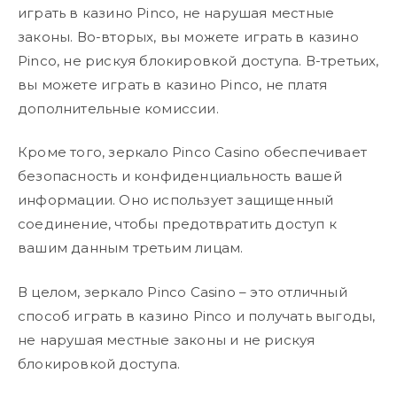
играть в казино Pinco, не нарушая местные
законы. Во-вторых, вы можете играть в казино
Pinco, не рискуя блокировкой доступа. В-третьих,
вы можете играть в казино Pinco, не платя
дополнительные комиссии.
Кроме того, зеркало Pinco Casino обеспечивает
безопасность и конфиденциальность вашей
информации. Оно использует защищенный
соединение, чтобы предотвратить доступ к
вашим данным третьим лицам.
В целом, зеркало Pinco Casino – это отличный
способ играть в казино Pinco и получать выгоды,
не нарушая местные законы и не рискуя
блокировкой доступа.