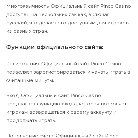
Многоязычность: Официальный сайт Pinco Casino
доступен на нескольких языках, включая
русский, что делает его доступным для игроков
из разных стран.
Функции официального сайта:
Регистрация: Официальный сайт Pinco Casino
позволяет зарегистрироваться и начать играть в
считанные минуты.
Вход: Официальный сайт Pinco Casino
предлагает функцию входа, которая позволяет
игрокам возвращаться к своему аккаунту и
продолжать играть.
Пополнение счета: Официальный сайт Pinco