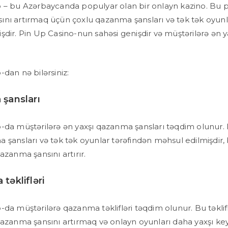
 – bu Azərbaycanda populyar olan bir onlayn kazino. Bu 
nı artırmaq üçün çoxlu qazanma şansları və tək tək oyunl
şdir. Pin Up Casino-nun sahəsi genişdir və müştərilərə ən y
dan nə bilərsiniz:
 şansları
-da müştərilərə ən yaxşı qazanma şansları təqdim olunur.
 şansları və tək tək oyunlar tərəfindən məhsul edilmişdir,
azanma şansını artırır.
təklifləri
-da müştərilərə qazanma təklifləri təqdim olunur. Bu təklif
qazanma şansını artırmaq və onlayn oyunları daha yaxşı keyf