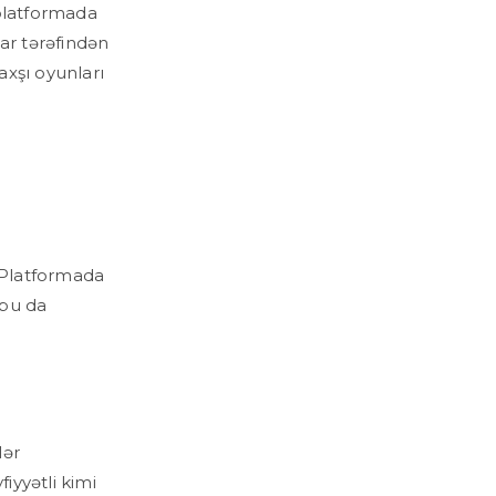
platformada
ar tərəfindən
axşı oyunları
 Platformada
 bu da
lər
iyyətli kimi