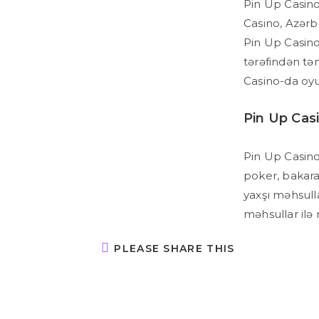
Pin Up Casino
Casino, Azərb
Pin Up Casino
tərəfindən tə
Casino-da oyu
Pin Up Cas
Pin Up Casino-
poker, bakara
yaxşı məhsulla
məhsullar ilə 
PLEASE SHARE THIS