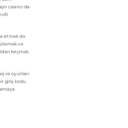
layn casino-da
ofil
də etmək də
 izləmək və
yatdan keçmək
aq və oyunları
r giriş kodu
ynamaya