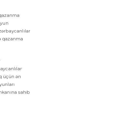
ə qazanma
oyun
zərbaycanlılar
 və qazanma
r
aycanlılar
aq üçün ən
yunları
mkanına sahib