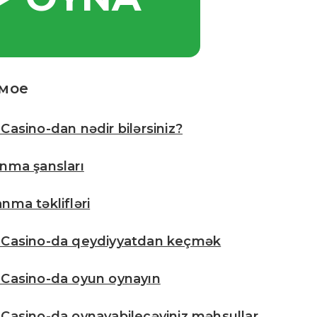
мое
Casino-dan nədir bilərsiniz?
anma şansları
nma təklifləri
 Casino-da qeydiyyatdan keçmək
 Casino-da oyun oynayın
 Casino-da oynayabilecəyiniz məhsullar