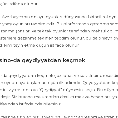
çün istifadə olunur.
 Azərbaycanın onlayn oyunları dünyasında birincil rol oyna
n yaxşı oyunları təqdim edir. Bu platformada qazanma şans
zanma şansları və tək tək oyunlar tərəfindən məhsul edilmi
tərilərə qazanma təklifləri təqdim olunur, bu da onlayn o
tli kimi təyin etmək üçün istifadə olunur.
asino-da qeydiyyatdan keçmək
-da qeydiyyatdan keçmək çox rahat və sürətli bir prosesdi
un oynamaya başlamaq üçün ilk adımdır. Qeydiyyatdan k
esini ziyarət edin və “Qeydiyyat” düyməsini seçin. Bu düym
erləşir. Siz burada məlumatları daxil etmək və hesabınızı 
ifəsindən istifadə edə bilərsiniz.
əsində sizin adınızı, soyadınızı, e-poçt adresinizi və şifrənizi