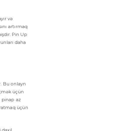
yır və
ını artırmaq
şdir. Pin Up
yunları daha
r. Bu onlayn
eçmək üçün
ə pinap az
yaratmaq üçün
 daxil