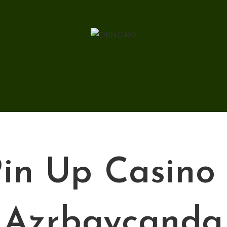
in Up Casino
Azrbaycanda