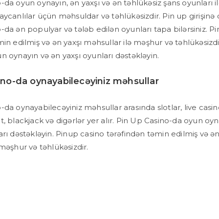
-da oyun oynayın, ən yaxşı və ən təhlükəsiz şans oyunları i
aycanlılar üçün məhsuldar və təhlükəsizdir. Pin up girişinə 
-da ən populyar və tələb edilən oyunları tapa bilərsiniz. P
min edilmiş və ən yaxşı məhsullar ilə məşhur və təhlükəsizdi
n oynayın və ən yaxşı oyunları dəstəkləyin.
ino-da oynayabilecəyiniz məhsullar
da oynayabilecəyiniz məhsullar arasında slotlar, live casin
t, blackjack və digərlər yer alır. Pin Up Casino-da oyun oy
rı dəstəkləyin. Pinup casino tərəfindən təmin edilmiş və ən
məşhur və təhlükəsizdir.