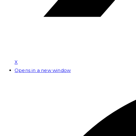
X
Opens in a new window