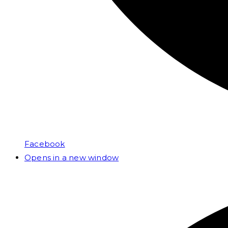
Facebook
Opens in a new window