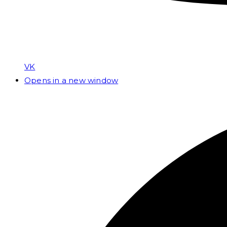
VK
Opens in a new window