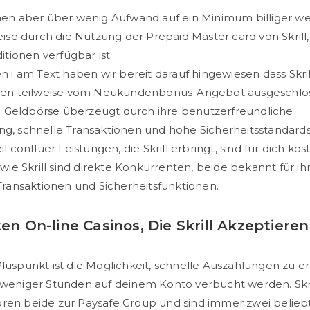
en aber über wenig Aufwand auf ein Minimum billiger w
ise durch die Nutzung der Prepaid Master card von Skrill,
itionen verfügbar ist.
n i am Text haben wir bereit darauf hingewiesen dass Skril
gen teilweise vom Neukundenbonus-Angebot ausgeschlos
le Geldbörse überzeugt durch ihre benutzerfreundliche
, schnelle Transaktionen und hohe Sicherheitsstandards
l confluer Leistungen, die Skrill erbringt, sind für dich kos
wie Skrill sind direkte Konkurrenten, beide bekannt für ih
Transaktionen und Sicherheitsfunktionen.
ten On-line Casinos, Die Skrill Akzeptieren
Pluspunkt ist die Möglichkeit, schnelle Auszahlungen zu er
 weniger Stunden auf deinem Konto verbucht werden. Skri
ören beide zur Paysafe Group und sind immer zwei belieb