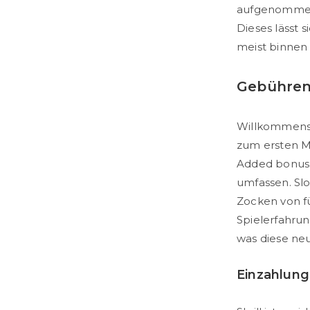
aufgenommen 
Dieses lässt 
meist binnen
Gebühren 
Willkommensbo
zum ersten Ma
Added bonus 
umfassen. Sl
Zocken von f
Spielerfahrun
was diese ne
Einzahlung