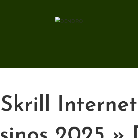
Skrill Internet
sinos 2025 » 