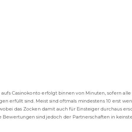
t aufs Casinokonto erfolgt binnen von Minuten, sofern alle
en erfüllt sind. Meist sind oftmals mindestens 10 erst we
wobei das Zocken damit auch für Einsteiger durchaus ers
e Bewertungen sind jedoch der Partnerschaften in keinst