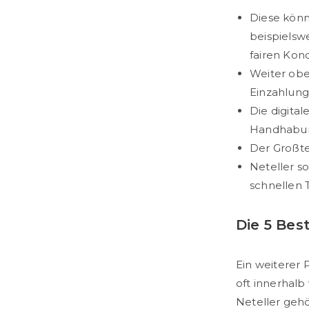
Diese könn
beispielswe
fairen Kond
Weiter obe
Einzahlun
Die digita
Handhabung
Der Großtei
Neteller so
schnellen 
Die 5 Bes
Ein weiterer 
oft innerhalb
Neteller geh