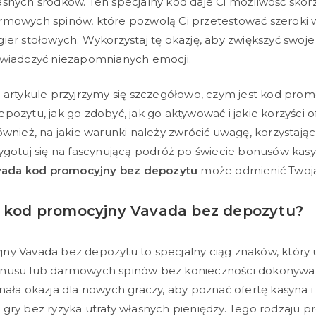
snych środków. Ten specjalny kod daje Ci możliwość skorz
rmowych spinów, które pozwolą Ci przetestować szeroki
ier stołowych. Wykorzystaj tę okazję, aby zwiększyć swoje
świadczyć niezapomnianych emocji.
 artykule przyjrzymy się szczegółowo, czym jest kod prom
pozytu, jak go zdobyć, jak go aktywować i jakie korzyści o
ównież, na jakie warunki należy zwrócić uwagę, korzystając
ygotuj się na fascynującą podróż po świecie bonusów kas
vada kod promocyjny bez depozytu
może odmienić Twoją
t kod promocyjny Vavada bez depozytu?
ny Vavada bez depozytu to specjalny ciąg znaków, który 
nusu lub darmowych spinów bez konieczności dokonywan
nała okazja dla nowych graczy, aby poznać ofertę kasyna i
gry bez ryzyka utraty własnych pieniędzy. Tego rodzaju p