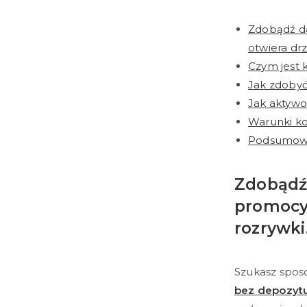
Zdobądź da
otwiera dr
Czym jest 
Jak zdoby
Jak aktyw
Warunki ko
Podsumow
Zdobądź 
promocyj
rozrywki
Szukasz spos
bez depozyt