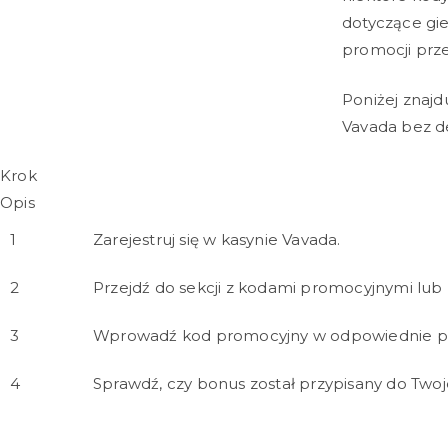
dotyczące gie
promocji prz
Poniżej znajd
Vavada bez d
Krok
Opis
1
Zarejestruj się w kasynie Vavada.
2
Przejdź do sekcji z kodami promocyjnymi lub 
3
Wprowadź kod promocyjny w odpowiednie p
4
Sprawdź, czy bonus został przypisany do Two