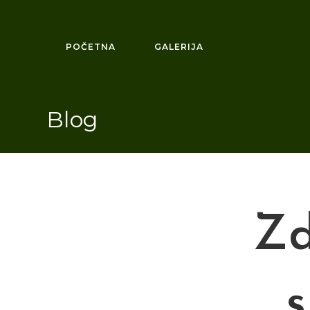
POČETNA
GALERIJA
Blog
Zd
s