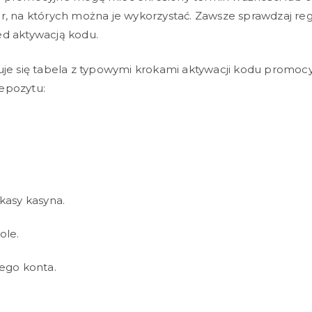
r, na których można je wykorzystać. Zawsze sprawdzaj re
ed aktywacją kodu.
uje się tabela z typowymi krokami aktywacji kodu promoc
epozytu:
kasy kasyna.
ole.
jego konta.