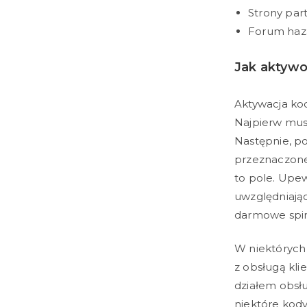
Strony part
Forum ha
Jak aktyw
Aktywacja ko
Najpierw musis
Następnie, po
przeznaczone
to pole. Upew
uwzględniając
darmowe spin
W niektórych
z obsługą kli
działem obsłu
niektóre kod