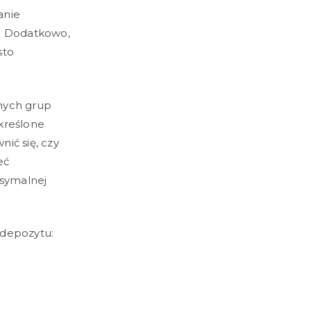
anie
l. Dodatkowo,
sto
nych grup
określone
ić się, czy
eć
ksymalnej
 depozytu: