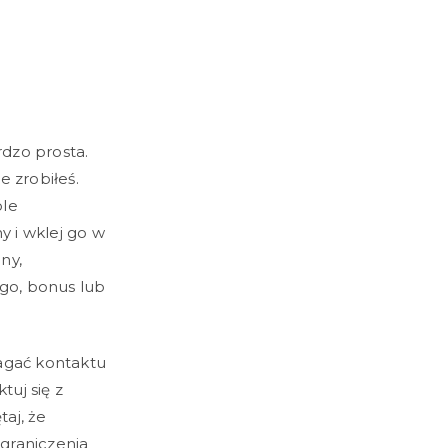
dzo prosta.
e zrobiłeś.
ole
 i wklej go w
ny,
ego, bonus lub
agać kontaktu
tuj się z
taj, że
graniczenia