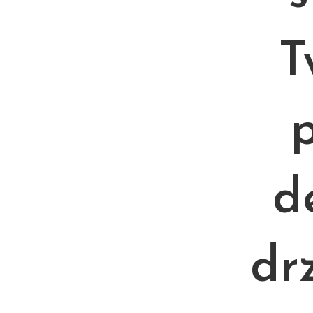
T
d
dr