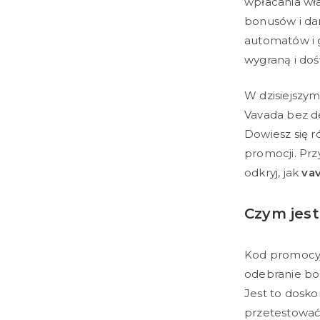
wpłacania wła
bonusów i da
automatów i g
wygraną i do
W dzisiejszym
Vavada bez de
Dowiesz się r
promocji. Prz
odkryj, jak
va
Czym jes
Kod promocyj
odebranie bo
Jest to dosko
przetestować 