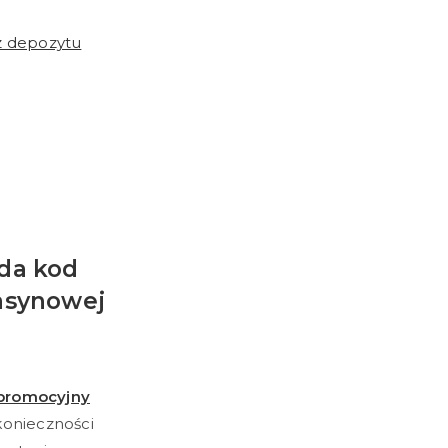
z depozytu
da kod
asynowej
promocyjny
konieczności